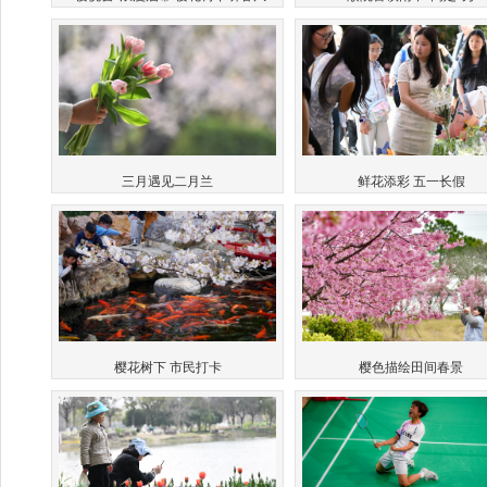
三月遇见二月兰
鲜花添彩 五一长假
樱色描绘田间春景
樱花树下 市民打卡