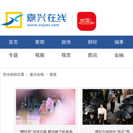
首页
要闻
政情
财经
城事
专题
视频
视觉
图说
金融
您当前的位置 ：
嘉兴在线
>
视觉
"樱悦荟"浪漫启幕 樱花树下听春风
濮院古镇雨中“高定”秀