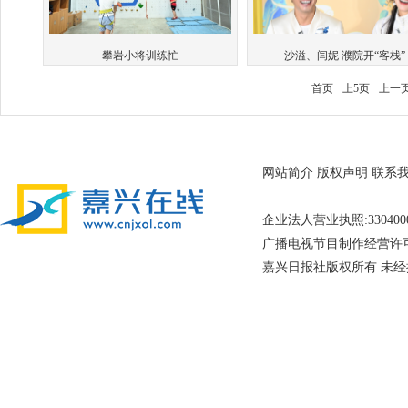
攀岩小将训练忙
沙溢、闫妮 濮院开“客栈”
首页
上5页
上一
网站简介
版权声明
联系
企业法人营业执照:33040
广播电视节目制作经营许可证
嘉兴日报社版权所有 未经授