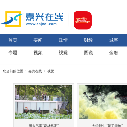
首页
要闻
政情
财经
城事
专题
视频
视觉
图说
金融
您当前的位置 ：
嘉兴在线
>
视觉
周末尽享“森林氧吧”
大学新生 “舞刀弄枪”