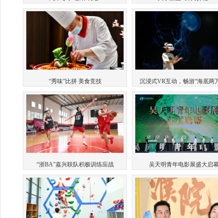
“秀味”比拼 美食竞技
沉浸式VR互动，畅游“海底两万
“浙BA”嘉兴联队积极训练应战
吴天明青年电影展盛大启