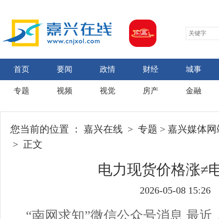
首页
要闻
政情
财经
城事
专题
视频
视觉
房产
金融
您当前的位置 ：
嘉兴在线
>
专题
>
嘉兴媒体网
> 正文
电力现货价格涨≠
2026-05-08 15:26
“南网求知”微信公众号消息
最
近