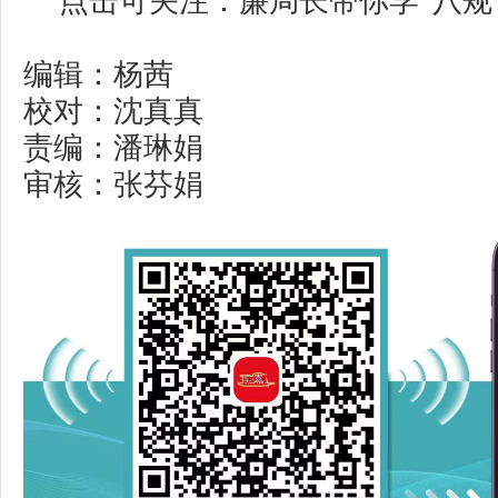
点击可关注：
廉局长带你学“八规
编辑：杨茜
校对：沈真真
责编：潘琳娟
审核：张芬娟