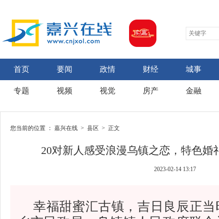
首页
要闻
政情
财经
城事
专题
视频
视觉
房产
金融
您当前的位置 ：
嘉兴在线
>
县区
> 正文
20对新人感受浪漫乌镇之恋，特色婚
2023-02-14 13:17
幸福甜蜜汇古镇，吉日良辰正当