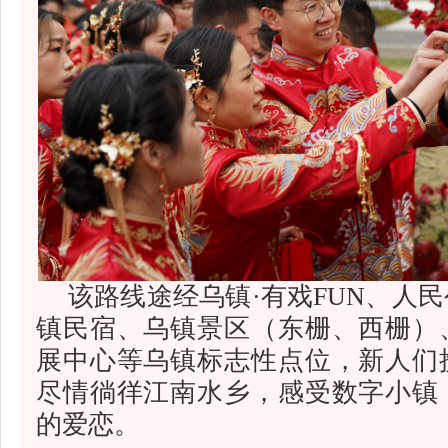
该路线途经乌镇·有戏FUN、人
镇民宿、乌镇景区（东栅、西栅）
展中心等乌镇标志性点位，新人们
尽情徜徉江南水乡，感受数字小镇
的爱恋。