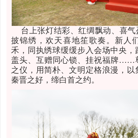
台上张灯结彩、红绸飘动、喜气
披锦绣，欢天喜地笙歌奏。新人
禾，同执绣球缓缓步入会场中央，
盖头、互赠同心锁、挂祝福牌……
之仪，用简朴、文明定格浪漫，以
秦晋之好，缔白首之约。