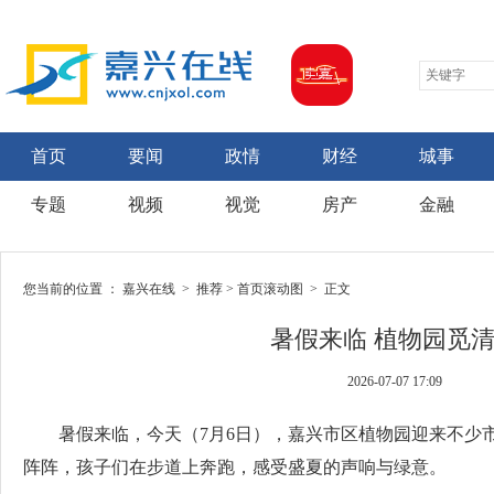
首页
要闻
政情
财经
城事
专题
视频
视觉
房产
金融
您当前的位置 ：
嘉兴在线
>
推荐
>
首页滚动图
> 正文
暑假来临 植物园觅
2026-07-07 17:09
暑假来临，
今天（7月6日），嘉兴市区植物园迎来不少
阵阵，孩子们在步道上奔跑，感受盛夏的声响与绿意。