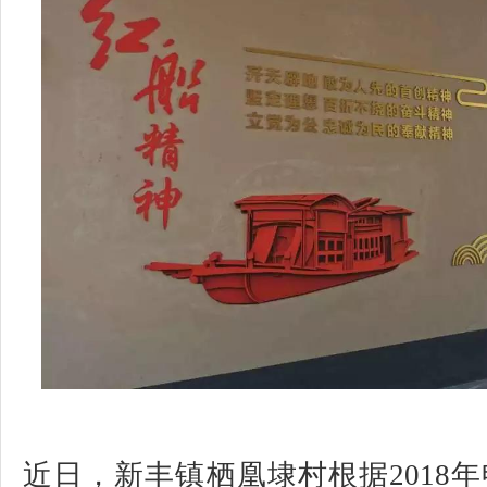
近日，新丰镇栖凰埭村根据2018