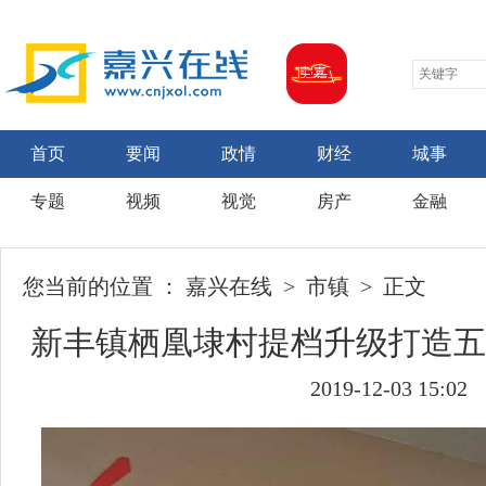
首页
要闻
政情
财经
城事
专题
视频
视觉
房产
金融
您当前的位置 ：
嘉兴在线
>
市镇
> 正文
新丰镇栖凰埭村提档升级打造五
2019-12-03 15:02