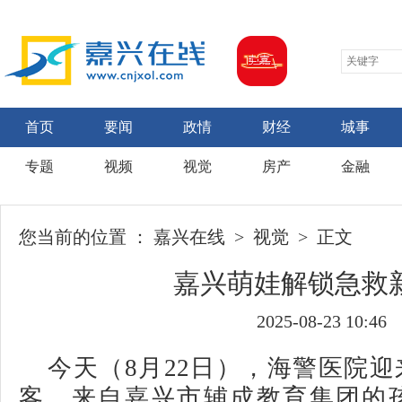
首页
要闻
政情
财经
城事
专题
视频
视觉
房产
金融
您当前的位置 ：
嘉兴在线
>
视觉
> 正文
嘉兴萌娃解锁急救
2025-08-23 10:46
今天（8月22日），海警医院
客，来自嘉兴市辅成教育集团的