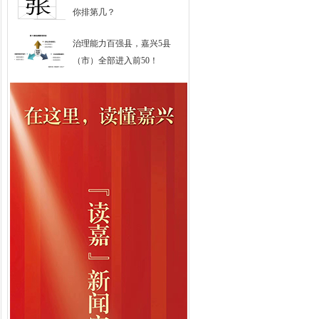
你排第几？
治理能力百强县，嘉兴5县
（市）全部进入前50！