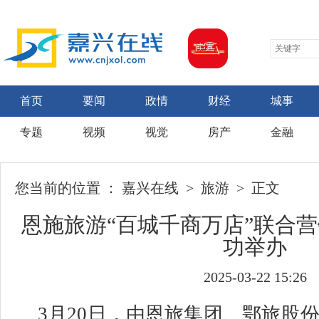
首页
要闻
政情
财经
城事
专题
视频
视觉
房产
金融
您当前的位置 ：
嘉兴在线
>
旅游
> 正文
恩施旅游“百城千商万店”联合
功举办
2025-03-22 15:26
3月20日，由恩旅集团、鄂旅股份