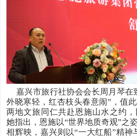
嘉兴市旅行社协会会长周月琴在
外晓寒轻，红杏枝头春意闹”，值
两地文旅同仁共赴恩施山水之约，
她指出，恩施以“世界地质奇观”之
相辉映，嘉兴则以“一大红船”精神与