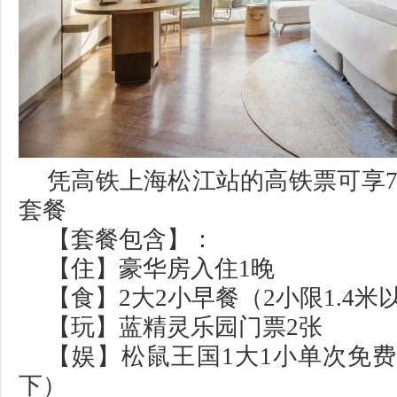
凭高铁上海松江站的高铁票可享7
套餐
【套餐包含】：
【住】豪华房入住1晚
【食】2大2小早餐（2小限1.4米
【玩】蓝精灵乐园门票2张
【娱】松鼠王国1大1小单次免费
下）