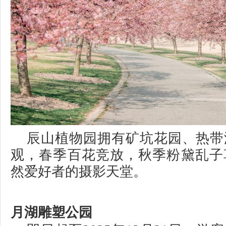
辰山植物园拥有矿坑花园、热带
观，春季百花竞放，秋季粉黛乱子
然爱好者的摄影天堂。
月湖雕塑公园