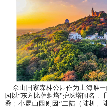
佘山国家森林公园作为上海唯一
园以“东方比萨斜塔”护珠塔闻名，
桑；小昆山园则因“二陆（陆机、