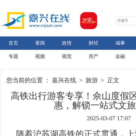
首页
要闻
政情
财经
城事
专题
视频
视觉
房产
金融
您当前的位置 ：
嘉兴在线
>
旅游
> 正文
高铁出行游客专享！佘山度假区
惠，解锁一站式文旅
2025-03-07 17:07
随着沪苏湖高铁的正式贯通，上