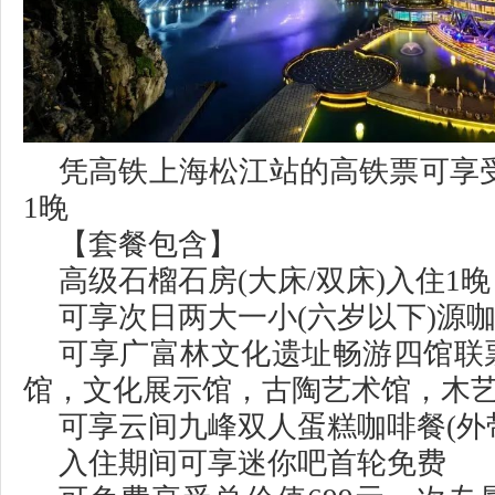
凭高铁上海松江站的高铁票可享受
1晚
【套餐包含】
高级石榴石房(大床/双床)入住1晚
可享次日两大一小(六岁以下)源
可享广富林文化遗址畅游四馆联
馆，文化展示馆，古陶艺术馆，木艺
可享云间九峰双人蛋糕咖啡餐(外带
入住期间可享迷你吧首轮免费