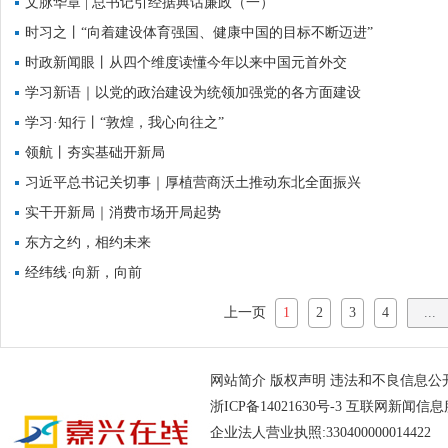
文脉华章 | 总书记引经据典话廉政（一）
时习之丨“向着建设体育强国、健康中国的目标不断迈进”
时政新闻眼丨从四个维度读懂今年以来中国元首外交
学习新语｜以党的政治建设为统领加强党的各方面建设
学习·知行丨“敦煌，我心向往之”
领航丨夯实基础开新局
习近平总书记关切事｜厚植营商沃土推动东北全面振兴
实干开新局｜消费市场开局起势
东方之约，相约未来
经纬线·向新，向前
上一页
1
2
3
4
...
网站简介
版权声明
违法和不良信息公开举报电
浙ICP备14021630号-3
互联网新闻信息服务
企业法人营业执照:330400000014