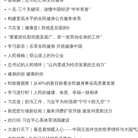
微视频｜总书记心系全民健身
一见·三个关键词，读懂中国经济“半年答卷”
构建更高水平的全民健身公共服务体系
习言道｜健康是1 其他是后面的0
“紧紧抓住那些惠及面广、牵一发而动全身的工作”
学习新语｜乐享全民健身 共筑健康中国
人民领袖｜登山道上的办公会
总书记的人民情怀｜“让内需成为经济发展的主动力”
健身的你 健康的你
时政微观察丨从40%的新目标看全民健身事业高质量发展
学习进行时丨人民的健康、体质、幸福一脉相承
习言道｜防汛工作，习近平为何强调“宁可十防九空”？
新思想引领新征程丨服务消费扩容升级 激发内需新活力
此行间·习近平心系体育强国建设
大道行天下｜最是真情暖人心——中国元首外交的世界情怀与大国气