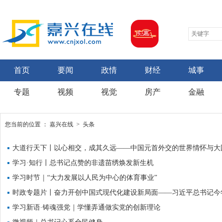
首页
要闻
政情
财经
城事
专题
视频
视觉
房产
金融
您当前的位置 ：
嘉兴在线
>
头条
大道行天下丨以心相交，成其久远——中国元首外交的世界情怀与大
学习·知行丨总书记点赞的非遗苗绣焕发新生机
学习时节｜“大力发展以人民为中心的体育事业”
时政专题片丨奋力开创中国式现代化建设新局面——习近平总书记今
学习新语·铸魂强党｜学懂弄通做实党的创新理论