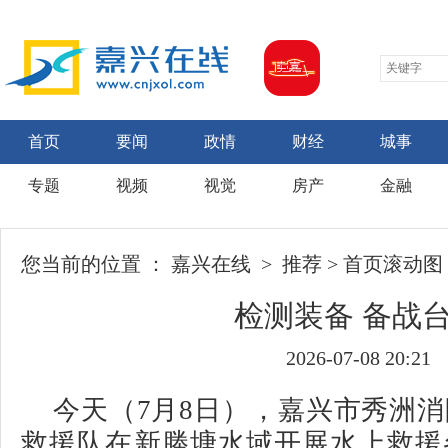
首页
要闻
政情
财经
城事
专题
视频
视觉
房产
金融
您当前的位置 ：
嘉兴在线
>
推荐
>
首页滚动图
检测装备 备战
2026-07-08 20:21
今天（7月8日），嘉兴市秀洲
救援队在新塍塘水域开展水上救援