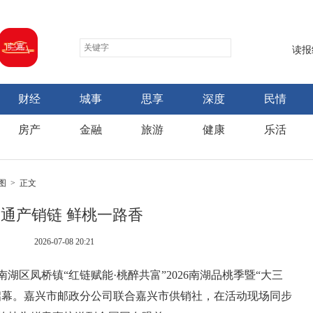
读报
财经
城事
思享
深度
民情
房产
金融
旅游
健康
乐活
图
> 正文
通产销链 鲜桃一路香
2026-07-08 20:21
湖区凤桥镇“红链赋能·桃醉共富”2026南湖品桃季暨“大三
启幕。嘉兴市邮政分公司联合嘉兴市供销社，在活动现场同步