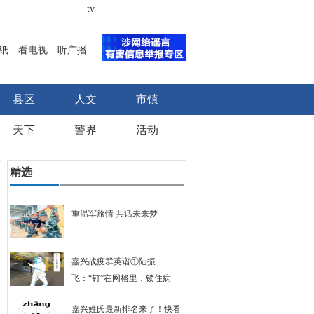
tv
纸
看电视
听广播
县区
人文
市镇
天下
警界
活动
精选
重温军旅情 共话未来梦
嘉兴战疫群英谱①陆振
飞：“钉”在网格里，锁住病
毒、温情互助
嘉兴姓氏最新排名来了！快看