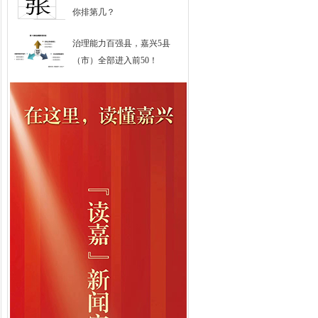
你排第几？
治理能力百强县，嘉兴5县
（市）全部进入前50！