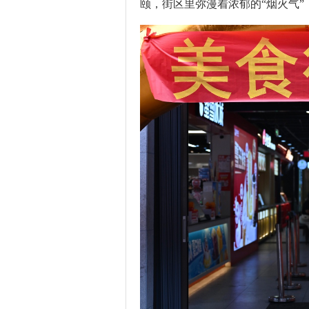
颐，街区里弥漫着浓郁的“烟火气