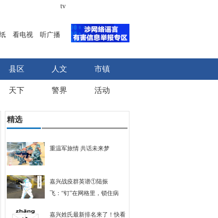
tv
纸
看电视
听广播
县区
人文
市镇
天下
警界
活动
精选
重温军旅情 共话未来梦
嘉兴战疫群英谱①陆振
飞：“钉”在网格里，锁住病
毒、温情互助
嘉兴姓氏最新排名来了！快看