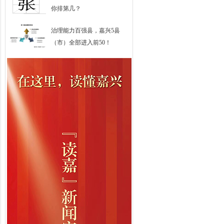
你排第几？
治理能力百强县，嘉兴5县
（市）全部进入前50！