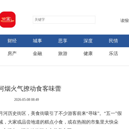
读报
财经
城事
思享
深度
民情
房产
金融
旅游
健康
乐活
河烟火气撩动食客味蕾
2026-05-08 08:49
月河历史街区，美食街吸引了不少游客前来“寻味”。“五一”假
减，大家或品尝地道的糕点小食，或在热闹的市集里大快朵