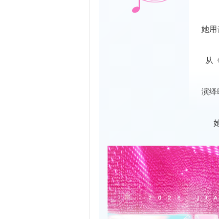
她用
从
演绎