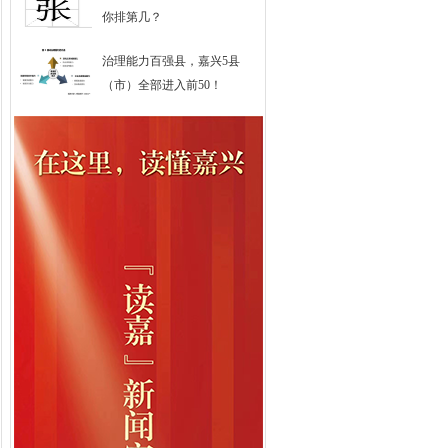
你排第几？
治理能力百强县，嘉兴5县
（市）全部进入前50！