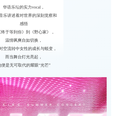
华语乐坛的实力vocal，
音乐讲述着对世界的深刻觉察和
感悟
《终于等到你》到《野心家》，
温情飒爽自如切换，
时空流转中女性的成长与蜕变，
而当舞台灯光亮起，
她便是无可取代的耀眼“光芒”