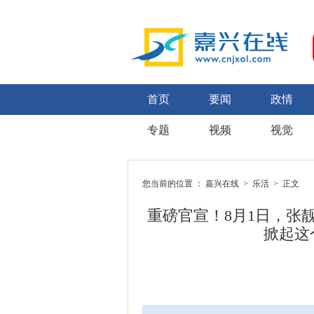
首页
要闻
政情
专题
视频
视觉
您当前的位置 ：
嘉兴在线
>
乐活
> 正文
重磅官宣！8月1日，张
掀起这