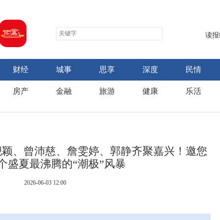
读报
财经
城事
思享
深度
民情
房产
金融
旅游
健康
乐活
靓颖、曾沛慈、詹雯婷、郭静齐聚嘉兴！邀您
个盛夏最沸腾的“潮极”风暴
2026-06-03 12:00