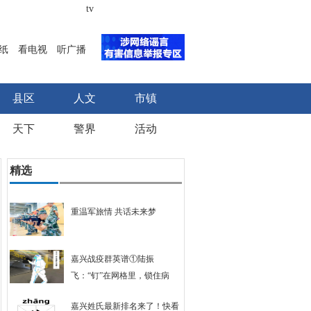
tv
纸
看电视
听广播
县区
人文
市镇
天下
警界
活动
精选
重温军旅情 共话未来梦
嘉兴战疫群英谱①陆振
飞：“钉”在网格里，锁住病
毒、温情互助
嘉兴姓氏最新排名来了！快看