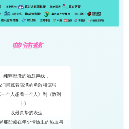
曾沛慈
纯粹澄澈的治愈声线，
温润间藏着满满的勇敢和倔强
《一个人想着一个人》到《数到
十》，
以最真挚的表达
起那些藏在年少情愫里的热血与