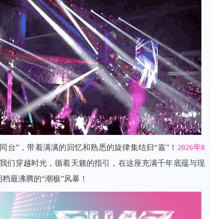
同台”，带着满满的回忆和熟悉的旋律集结归“嘉”！
2026年8
我们穿越时光，循着天籁的指引，在这座充满千年底蕴与现
档最沸腾的“潮极”风暴！